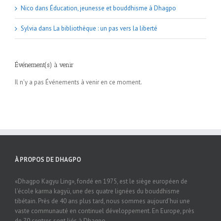
Nico
dans
Éducation, jeunesse et bouddhisme à Dhagpo
Sylvia
dans
La bibliothèque : un pas vers la liberté
Événement(s) à venir
Il n'y a pas Événements à venir en ce moment.
À PROPOS DE DHAGPO
«Dhagpo Kagyu Ling», fondé en 1975, est le siège européen de
l’école karma kagyü, une des quatre lignées du bouddhisme
tibétain. Près de 40 ans plus tard, nous sommes aujourd’hui une
vaste communauté en continuel développement. En Europe, près
de 70 centres sont liés à Dhagpo.