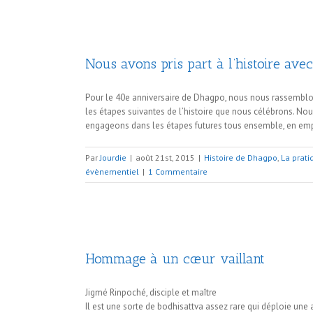
Nous avons pris part à l’histoire ave
Pour le 40e anniversaire de Dhagpo, nous nous rassemblons 
les étapes suivantes de l’histoire que nous célébrons. No
engageons dans les étapes futures tous ensemble, en em
Par
Jourdie
|
août 21st, 2015
|
Histoire de Dhagpo
,
La prati
évènementiel
|
1 Commentaire
Hommage à un cœur vaillant
Jigmé Rinpoché, disciple et maître
Il est une sorte de bodhisattva assez rare qui déploie une act