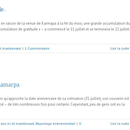
de…
e en raison de la venue de Karmapa à la fin du mois, une grande accumulation du
ulation de gratitude » – a commencé le 11 juillet et se terminera le 22 juillet.
 et maintenant
|
1 Commentaire
Lire la suite
hamarpa
rs qu’approche la date anniversaire de sa crémation (31 juillet), son souvenir est
ntré – de très nombreuses fois pour certains. Cependant, peu de gens ont eu la
 ans ici et maintenant
,
Reportage évènementiel
|
0
Lire la suite