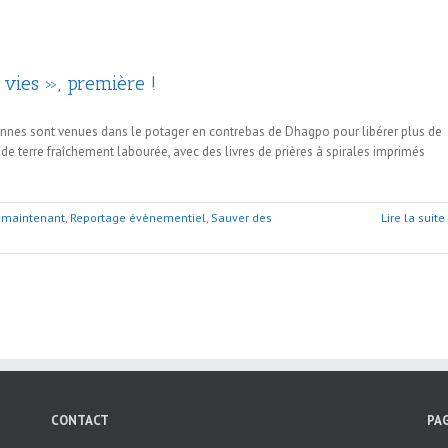
 vies », première !
sonnes sont venues dans le potager en contrebas de Dhagpo pour libérer plus de
ns de terre fraîchement labourée, avec des livres de prières à spirales imprimés
t maintenant
,
Reportage évènementiel
,
Sauver des
Lire la suite
CONTACT
PA