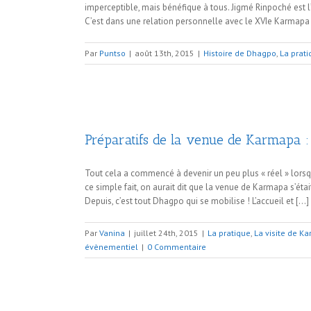
imperceptible, mais bénéfique à tous. Jigmé Rinpoché est l
C’est dans une relation personnelle avec le XVIe Karmapa q
Par
Puntso
|
août 13th, 2015
|
Histoire de Dhagpo
,
La prat
Préparatifs de la venue de Karmapa : 
Tout cela a commencé à devenir un peu plus « réel » lorsqu
ce simple fait, on aurait dit que la venue de Karmapa s’ét
Depuis, c’est tout Dhagpo qui se mobilise ! L’accueil et […]
Par
Vanina
|
juillet 24th, 2015
|
La pratique
,
La visite de K
évènementiel
|
0 Commentaire