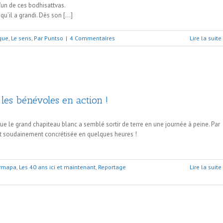
’un de ces bodhisattvas.
u’il a grandi. Dès son […]
ique
,
Le sens
,
Par Puntso
|
4 Commentaires
Lire la suite
les bénévoles en action !
e le grand chapiteau blanc a semblé sortir de terre en une journée à peine. Par
ait soudainement concrétisée en quelques heures !
armapa
,
Les 40 ans ici et maintenant
,
Reportage
Lire la suite