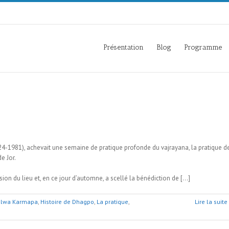
Présentation
Blog
Programme
4-1981), achevait une semaine de pratique profonde du vajrayana, la pratique d
e Jor.
sion du lieu et, en ce jour d’automne, a scellé la bénédiction de […]
yalwa Karmapa
,
Histoire de Dhagpo
,
La pratique
,
Lire la suite