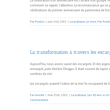
La célébration d’un anniversaire est l’affaire d’un group
commune. Le rappel, l’attention, la reconnaissance qui se p
célébrations du premier anniversaire du parinirvana de K
Par
Puntso
|
juin 2nd, 2015
|
La pratique
,
Le sens
,
Par Punt
La transformation à travers les escar
Aujourd’hui, nous avons sauvé des escargots. Et des pigeo
remarqué, juste derrière Dhagpo. Il était couvert de lupins
sombres du ciel.
Les escargots avaient l’odeur de la mer. Ils essayaient de fa
Par
Jourdie
|
mai 25th, 2015
|
La pratique
,
Les 40 ans ici e
Commentaire