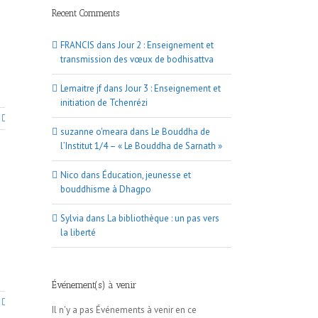
Recent Comments
FRANCIS
dans
Jour 2 : Enseignement et
transmission des vœux de bodhisattva
Lemaitre jf
dans
Jour 3 : Enseignement et
initiation de Tchenrézi
suzanne o'meara
dans
Le Bouddha de
l’Institut 1/4 – « Le Bouddha de Sarnath »
Nico
dans
Éducation, jeunesse et
bouddhisme à Dhagpo
Sylvia
dans
La bibliothèque : un pas vers
la liberté
Événement(s) à venir
Il n'y a pas Événements à venir en ce