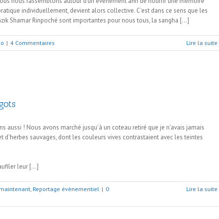
e. Nous nous rassemblons autour d’un événement afin de nourrir une mémoire
ratique individuellement, devient alors collective. C’est dans ce sens que les
unzik Shamar Rinpoché sont importantes pour nous tous, la sangha […]
so
|
4 Commentaires
Lire la suite
gots
ns aussi ! Nous avons marché jusqu’à un coteau retiré que je n’avais jamais
 et d’herbes sauvages, dont les couleurs vives contrastaient avec les teintes
ufiler leur […]
t maintenant
,
Reportage évènementiel
|
0
Lire la suite