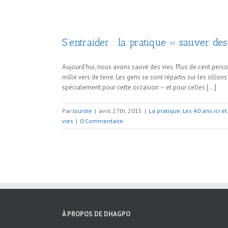
S’entraider : la pratique « sauver des
Aujourd’hui, nous avons sauvé des vies. Plus de cent per
mille vers de terre. Les gens se sont répartis sur les sillo
spécialement pour cette occasion – et pour celles […]
Par
Jourdie
|
avril 27th, 2015
|
La pratique
,
Les 40 ans ici e
vies
|
0 Commentaire
À PROPOS DE DHAGPO