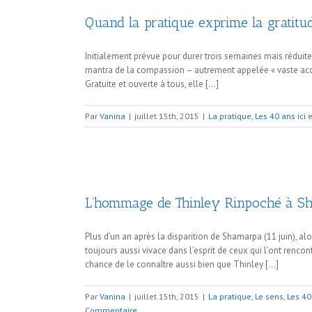
Quand la pratique exprime la gratitu
Initialement prévue pour durer trois semaines mais réduit
mantra de la compassion – autrement appelée « vaste accum
Gratuite et ouverte à tous, elle […]
Par
Vanina
|
juillet 15th, 2015
|
La pratique
,
Les 40 ans ici
L’hommage de Thinley Rinpoché à S
Plus d’un an après la disparition de Shamarpa (11 juin), alo
toujours aussi vivace dans l’esprit de ceux qui l’ont renco
chance de le connaître aussi bien que Thinley […]
Par
Vanina
|
juillet 15th, 2015
|
La pratique
,
Le sens
,
Les 40
Commentaire