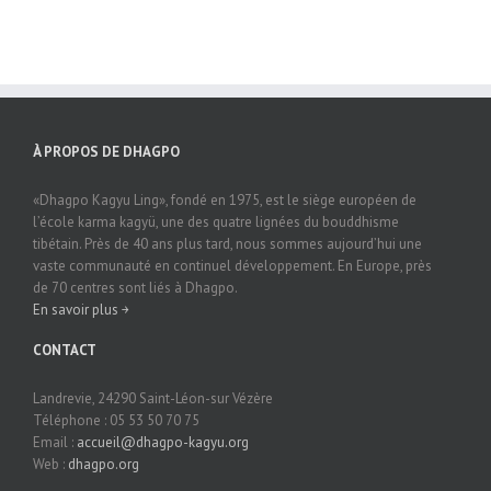
À PROPOS DE DHAGPO
«Dhagpo Kagyu Ling», fondé en 1975, est le siège européen de
l’école karma kagyü, une des quatre lignées du bouddhisme
tibétain. Près de 40 ans plus tard, nous sommes aujourd’hui une
vaste communauté en continuel développement. En Europe, près
de 70 centres sont liés à Dhagpo.
En savoir plus ￫
CONTACT
Landrevie, 24290 Saint-Léon-sur Vézère
Téléphone : 05 53 50 70 75
Email :
accueil@dhagpo-kagyu.org
Web :
dhagpo.org