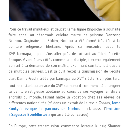
Pour ce travail minutieux et délicat, lama Jigmé Rinpoché a souhaité
faire appel au désormais célèbre maître de peinture Denzong
Norbou. Originaire du Sikkim, Norbou a été formé très tôt à la
peinture religieuse tibétaine. Après sa rencontre avec le
e
XVI
karmapa, il part s’installer près de lui, soit au Tibet à cette
époque. Vivant à ses côtés comme son disciple, il exerce également
son art à la demande de son maître, exprimant son talent à travers
de multiples œuvres. C’est là qu’il reçoit la transmission de l’école
e
d’art Karma-Gadri, créée par karmapa au XVI
siècle. Bien plus tard,
e
tout en restant au service du XVI
karmapa, il commence à enseigner
la peinture religieuse tibétaine au cours de ses voyages en divers
endroits du monde, faisant naître la vocation chez ses élèves de
différentes nationalités (cf. dans un extrait de la revue
Tendrel
,
lama
Kunkyab évoque le parcours de Norbou
– cf. aussi l’
émission
« Sagesses Bouddhistes »
qui lui a été consacrée).
En Europe, cette transmission commence lorsque Kunzig Shamar