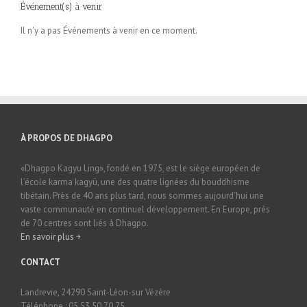
Événement(s) à venir
Il n'y a pas Événements à venir en ce moment.
À PROPOS DE DHAGPO
«Dhagpo Kagyu Ling», fondé en 1975, est le siège européen de
l’école karma kagyü, une des quatre lignées du bouddhisme
tibétain. Près de 40 ans plus tard, nous sommes aujourd’hui une
vaste communauté en continuel développement. En Europe, près
de 70 centres sont liés à Dhagpo.
En savoir plus ￫
CONTACT
Landrevie, 24290 Saint-Léon-sur Vézère
Téléphone : 05 53 50 70 75