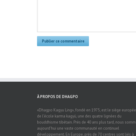
À PROPOS DE DHAGPO
«Dhagpo Kagyu Ling», fondé en 1975, est le siège europé
de l’école karma kagyü, une des quatre lignées du
bouddhisme tibétain. Près de 40 ans plus tard, nous som
aujourd’hui une vaste communauté en continuel
développement. En Europe, près de 70 centres sont liés à