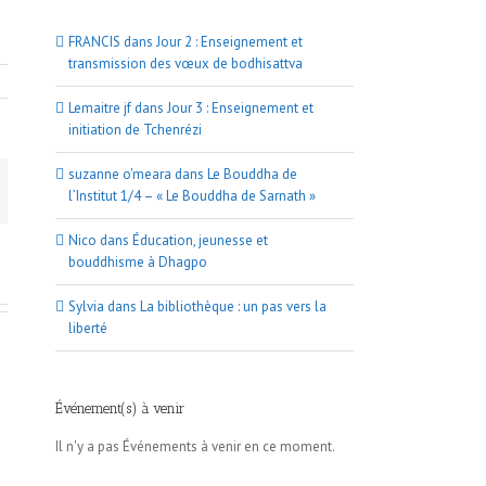
FRANCIS
dans
Jour 2 : Enseignement et
transmission des vœux de bodhisattva
Lemaitre jf
dans
Jour 3 : Enseignement et
initiation de Tchenrézi
suzanne o'meara
dans
Le Bouddha de
l’Institut 1/4 – « Le Bouddha de Sarnath »
Nico
dans
Éducation, jeunesse et
bouddhisme à Dhagpo
Sylvia
dans
La bibliothèque : un pas vers la
liberté
Événement(s) à venir
Il n'y a pas Événements à venir en ce moment.