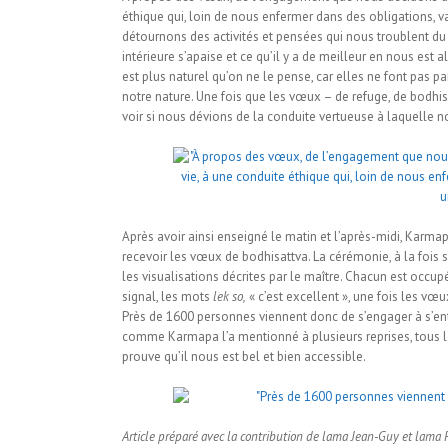
éthique qui, loin de nous enfermer dans des obligations, va 
détournons des activités et pensées qui nous troublent du f
intérieure s’apaise et ce qu’il y a de meilleur en nous est 
est plus naturel qu’on ne le pense, car elles ne font pas p
notre nature. Une fois que les vœux – de refuge, de bodhisat
voir si nous dévions de la conduite vertueuse à laquell
Après avoir ainsi enseigné le matin et l’après-midi, Karmap
recevoir les vœux de bodhisattva. La cérémonie, à la fois 
les visualisations décrites par le maître. Chacun est occup
signal, les mots
lek so,
« c’est excellent », une fois les vœu
Près de 1600 personnes viennent donc de s’engager à s’entr
comme Karmapa l’a mentionné à plusieurs reprises, tous le
prouve qu’il nous est bel et bien accessible.
Article préparé avec la contribution de lama Jean-Guy et lama 