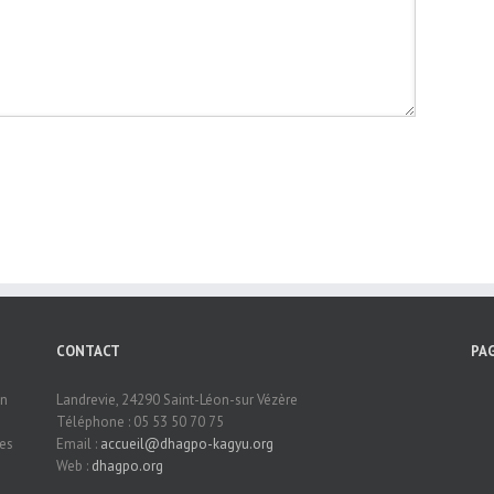
CONTACT
PA
en
Landrevie, 24290 Saint-Léon-sur Vézère
Téléphone : 05 53 50 70 75
mes
Email :
accueil@dhagpo-kagyu.org
Web :
dhagpo.org