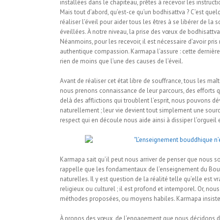
installées dans le chapiteau, prêtes à recevoir les instruct
Mais tout d’abord, qu’est-ce qu’un bodhisattva ? C’est que
réaliser l’éveil pour aider tous les êtres à se libérer de la 
éveillées. À notre niveau, la prise des vœux de bodhisattv
Néanmoins, pour les recevoir, il est nécessaire d’avoir pri
authentique compassion. Karmapa l’assure : cette dernière 
rien de moins que l’une des causes de l’éveil.
Avant de réaliser cet état libre de souffrance, tous les m
nous prenons connaissance de leur parcours, des efforts qu
delà des afflictions qui troublent l’esprit, nous pouvons d
naturellement ; leur vie devient tout simplement une sour
respect qui en découle nous aide ainsi à dissiper l’orgueil 
Karmapa sait qu’il peut nous arriver de penser que nous s
rappelle que les fondamentaux de l’enseignement du Bouddh
naturelles. Il y est question de la réalité telle qu’elle es
religieux ou culturel ; il est profond et intemporel. Or, n
méthodes proposées, ou moyens habiles. Karmapa insiste sur 
À propos des vœux, de l’engagement que nous décidons de s