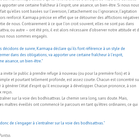
apporter une certaine fraîcheur à l’esprit, une aisance, un bien-être. Si nous nou
ait qu’elles sont basées sur l’aversion, l’attachement ou l’ignorance, l’agitation
alors renforcé. Karmapa précise en effet que se détourner des afflictions négative
artie de nous. Contrairement à ce que l’on croit souvent, elles ne sont pas dans
tva, ou autre – ont été pris, il est alors nécessaire d’observer notre attitude et 
e nous nous sommes engagés.
a invite le public à prendre refuge à nouveau (ou pour la première fois) et à
simple et pourtant tellement profonde, est assez courte. Chacun est concentré su
é à générer l’état d’esprit qu’il encourage à développer. Chacun prononce, à son
x reçus.
aîner sur la voie des bodhisattvas. Le chemin sera long, sans doute. Mais,
s maîtres éveillés ont commencé le parcours en tant qu’êtres ordinaires, ce qui
Puntso.