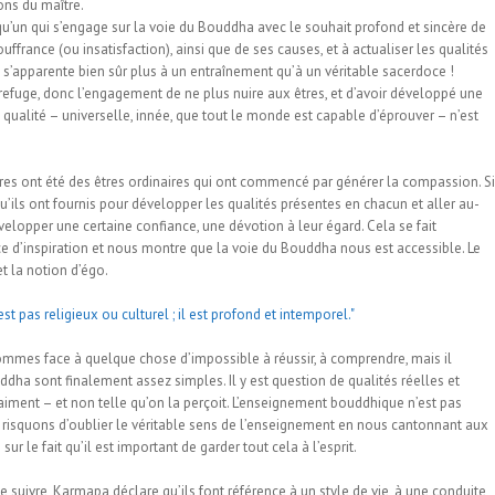
ions du maître.
lqu’un qui s’engage sur la voie du Bouddha avec le souhait profond et sincère de
souffrance (ou insatisfaction), ainsi que de ses causes, et à actualiser les qualités
a s’apparente bien sûr plus à un entraînement qu’à un véritable sacerdoce !
s refuge, donc l’engagement de ne plus nuire aux êtres, et d’avoir développé une
qualité – universelle, innée, que tout le monde est capable d’éprouver – n’est
aîtres ont été des êtres ordinaires qui ont commencé par générer la compassion. Si
’ils ont fournis pour développer les qualités présentes en chacun et aller au-
évelopper une certaine confiance, une dévotion à leur égard. Cela se fait
ce d’inspiration et nous montre que la voie du Bouddha nous est accessible. Le
et la notion d’égo.
ommes face à quelque chose d’impossible à réussir, à comprendre, mais il
a sont finalement assez simples. Il y est question de qualités réelles et
t vraiment – et non telle qu’on la perçoit. L’enseignement bouddhique n’est pas
ous risquons d’oublier le véritable sens de l’enseignement en nous cantonnant aux
le fait qu’il est important de garder tout cela à l’esprit.
uivre, Karmapa déclare qu’ils font référence à un style de vie, à une conduite