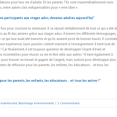
tions pour leur vie d’adulte. Et les parents ? Ils sont vraisemblablement ravis
, entre autres clés indispensables pour « vivre libre ».
ois pour conclure le séminaire. Il se réjouit véritablement de tout ce qui a été di
is au fil des années grâce aux stages ados. À travers les différents témoignages, 
ce qui leur avait été transmis et qu’ils avaient posé de bonnes bases. Il constat
ur expérience, leurs paroles collent vraiment à l’enseignement. Il tient tout de
Car finalement, il est toujours question de développer l’esprit d’éveil et
essentielles pour réussir sa vie et être utile aux autres ! Il tient également à
 pour trouver un travail et gagner de l’argent, mais surtout pour développer plus
stes de réflexion pour les parents, les enfants, les éducateurs… et tous les
t maintenant
,
Reportage évènementiel
|
1 Commentaire