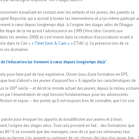
ssionnels travaillant en contact avec les enfants et les jeunes, des parents se
Jigmé Rinpoché, qui a assisté à toutes les interventions et a lui-même participé a
 tiennent à cœur depuis longtemps déjà ; à l’origine des stages ados de Dhagpo
tte étape de la vie qu’est l’adolescence en 1999 (
Vivre libre. Conseils aux
dans les années 2000) et s’est investi dans la création d’associations visant à
ole dans le Ciel »,
« Tibet Save & Care »
, « ETHIC »). Sa présence lors de ce
ns ces domaines.
le pour faire part de leur expérience. Olivier (issu d’une formation en EPS,
ue tout d’abord « les jeunes d’aujourd’hui ». Il rappelle les caractéristiques de
e
uis le XIX
siècle – et décrit le monde actuel des jeunes, depuis le milieu scolair
tion par l’énumération de sept besoins fondamentaux pour les adolescents :
fection et espoir – des points qu’il est toujours bon de connaître, que l’on soit
 parole pour évoquer les apports du bouddhisme aux jeunes et à leurs
ent, l’origine des stages ados. Tout cela provient en fait… des formations que
s 80 ! Il se souvient que des managers, ravis de ce que ces séminaires leur
 pas eu besoin s’ils avaient su certaines de ces choses dès leur plus jeune âge… 