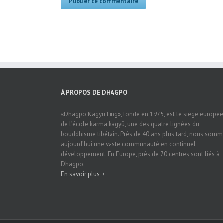
À PROPOS DE DHAGPO
«Dhagpo Kagyu Ling», fondé en 1975, est le siège europé
de l’école karma kagyü, une des quatre lignées du
bouddhisme tibétain. Près de 40 ans plus tard, nous som
aujourd’hui une vaste communauté en continuel
développement. En Europe, près de 70 centres sont liés à
Dhagpo.
En savoir plus ￫