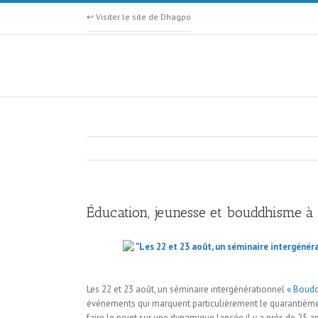
↩ Visiter le site de Dhagpo
Éducation, jeunesse et bouddhisme à
Les 22 et 23 août, un séminaire intergénérationnel
« Boudd
événements qui marquent particulièrement le quarantième 
faire le point sur une dynamique lancée il y a près de 25 a