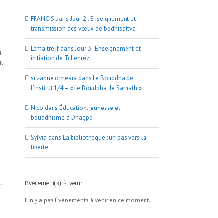
FRANCIS
dans
Jour 2 : Enseignement et
transmission des vœux de bodhisattva
Lemaitre jf
dans
Jour 3 : Enseignement et
t
initiation de Tchenrézi
il
e
suzanne o'meara
dans
Le Bouddha de
l’Institut 1/4 – « Le Bouddha de Sarnath »
Nico
dans
Éducation, jeunesse et
bouddhisme à Dhagpo
Sylvia
dans
La bibliothèque : un pas vers la
liberté
Événement(s) à venir
Il n'y a pas Événements à venir en ce moment.