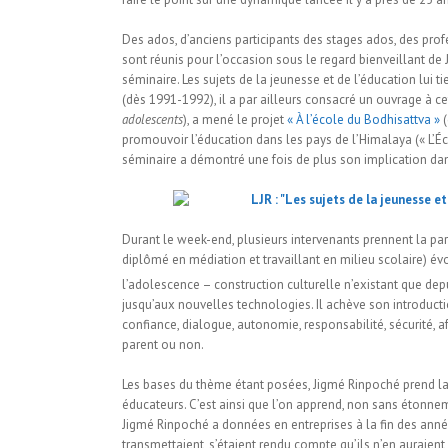
Des ados, d’anciens participants des stages ados, des profe
sont réunis pour l’occasion sous le regard bienveillant de 
séminaire. Les sujets de la jeunesse et de l’éducation lui
(dès 1991-1992), il a par ailleurs consacré un ouvrage à ce
adolescents
), a mené le projet
« À l’école du Bodhisattva »
(
promouvoir l’éducation dans les pays de l’Himalaya (« L’Éc
séminaire a démontré une fois de plus son implication da
Durant le week-end, plusieurs intervenants prennent la paro
diplômé en médiation et travaillant en milieu scolaire) évoq
l’adolescence – construction culturelle n’existant que dep
jusqu’aux nouvelles technologies. Il achève son introduc
confiance, dialogue, autonomie, responsabilité, sécurité, af
parent ou non.
Les bases du thème étant posées, Jigmé Rinpoché prend la
éducateurs. C’est ainsi que l’on apprend, non sans étonnem
Jigmé Rinpoché a données en entreprises à la fin des année
transmettaient, s’étaient rendu compte qu’ils n’en auraient