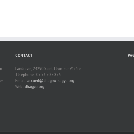
CONTACT
PA
en
Landrevie, 24290 Saint-Léon-sur Vézère
Téléphone : 05 53 50 70 75
mes
Email :
accueil@dhagpo-kagyu.org
Web :
dhagpo.org