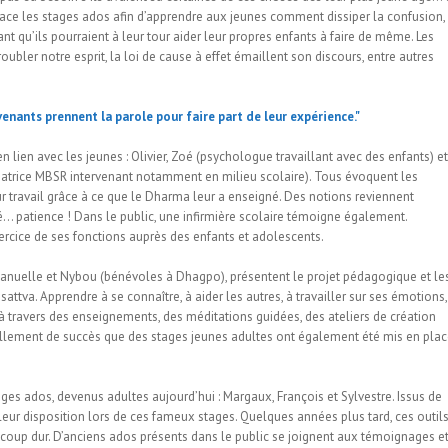
 place les stages ados afin d’apprendre aux jeunes comment dissiper la confusion,
nt qu’ils pourraient à leur tour aider leur propres enfants à faire de même. Les
ubler notre esprit, la loi de cause à effet émaillent son discours, entre autres
n lien avec les jeunes : Olivier, Zoé (psychologue travaillant avec des enfants) et
atrice MBSR intervenant notamment en milieu scolaire). Tous évoquent les
ur travail grâce à ce que le Dharma leur a enseigné. Des notions reviennent
té… patience ! Dans le public, une infirmière scolaire témoigne également.
ercice de ses fonctions auprès des enfants et adolescents.
anuelle et Nybou (bénévoles à Dhagpo), présentent le projet pédagogique et le
hisattva. Apprendre à se connaître, à aider les autres, à travailler sur ses émotions,
t à travers des enseignements, des méditations guidées, des ateliers de création
u tellement de succès que des stages jeunes adultes ont également été mis en pla
ges ados, devenus adultes aujourd’hui : Margaux, François et Sylvestre. Issus de
 leur disposition lors de ces fameux stages. Quelques années plus tard, ces outil
 de coup dur. D’anciens ados présents dans le public se joignent aux témoignages e